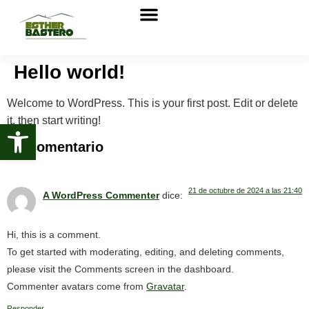
Sobre nosotros
Hello world!
Welcome to WordPress. This is your first post. Edit or delete
it, then start writing!
Abrir barra de herramientas
Un comentario
21 de octubre de 2024 a las 21:40
A WordPress Commenter
dice:
Hi, this is a comment.
To get started with moderating, editing, and deleting comments,
please visit the Comments screen in the dashboard.
Commenter avatars come from
Gravatar
.
Responder