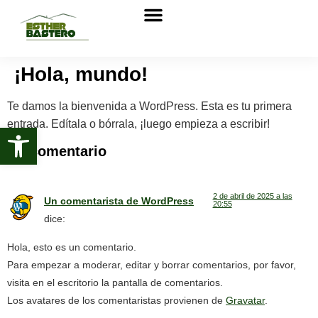
Sobre nosotros
¡Hola, mundo!
Te damos la bienvenida a WordPress. Esta es tu primera
entrada. Edítala o bórrala, ¡luego empieza a escribir!
Abrir barra de herramientas
Un comentario
2 de abril de 2025 a las
Un comentarista de WordPress
20:55
dice:
Hola, esto es un comentario.
Para empezar a moderar, editar y borrar comentarios, por favor,
visita en el escritorio la pantalla de comentarios.
Los avatares de los comentaristas provienen de
Gravatar
.